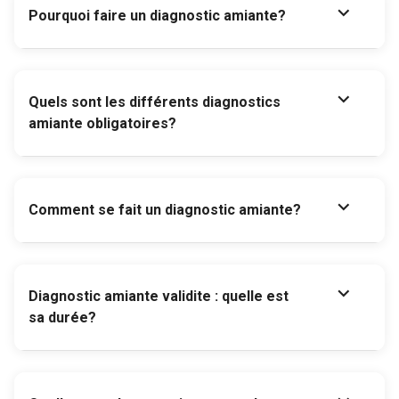
expand_more
Pourquoi faire un diagnostic amiante?
expand_more
Quels sont les différents diagnostics
amiante obligatoires?
expand_more
Comment se fait un diagnostic amiante?
expand_more
Diagnostic amiante validite : quelle est
sa durée?