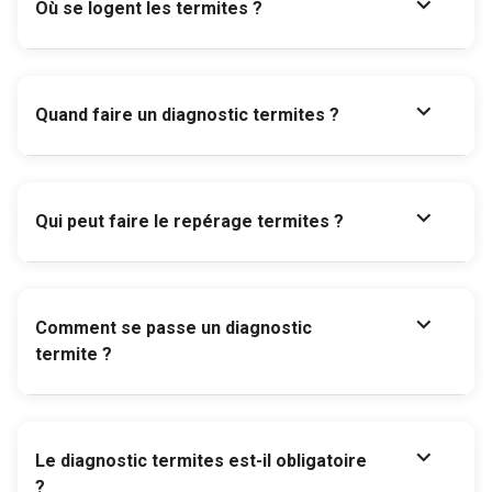
expand_more
Où se logent les termites ?
expand_more
Quand faire un diagnostic termites ?
expand_more
Qui peut faire le repérage termites ?
expand_more
Comment se passe un diagnostic
termite ?
expand_more
Le diagnostic termites est-il obligatoire
?