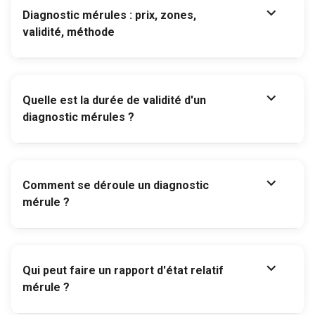
expand_more
Diagnostic mérules : prix, zones,
validité, méthode
expand_more
Quelle est la durée de validité d'un
diagnostic mérules ?
expand_more
Comment se déroule un diagnostic
mérule ?
expand_more
Qui peut faire un rapport d'état relatif
mérule ?