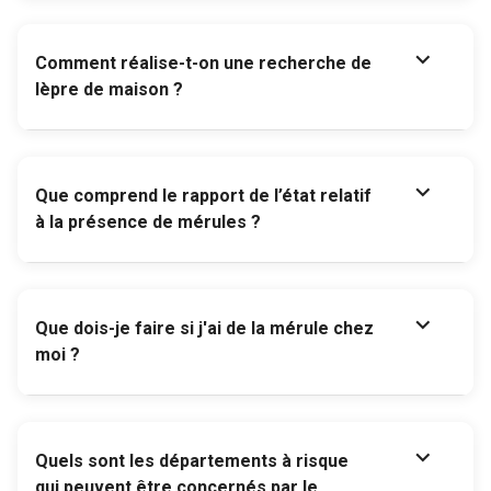
expand_more
Comment réalise-t-on une recherche de
lèpre de maison ?
expand_more
Que comprend le rapport de l’état relatif
à la présence de mérules ?
expand_more
Que dois-je faire si j'ai de la mérule chez
moi ?
expand_more
Quels sont les départements à risque
qui peuvent être concernés par le