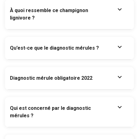
expand_more
À quoi ressemble ce champignon
lignivore ?
expand_more
Qu’est-ce que le diagnostic mérules ?
expand_more
Diagnostic mérule obligatoire 2022
expand_more
Qui est concerné par le diagnostic
mérules ?